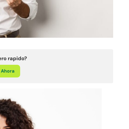
ero rapido?
o Ahora