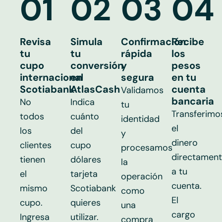
01
02
03
04
Revisa
Simula
Confirmación
Recibe
tu
tu
rápida
los
cupo
conversión
y
pesos
internacional
en
segura
en tu
Scotiabank
AtlasCash
cuenta
Validamos
bancaria
No
Indica
tu
Transferimo
todos
cuánto
identidad
el
los
del
y
dinero
clientes
cupo
procesamos
directamen
tienen
dólares
la
a tu
el
tarjeta
operación
cuenta.
mismo
Scotiabank
como
El
cupo.
quieres
una
cargo
Ingresa
utilizar.
compra