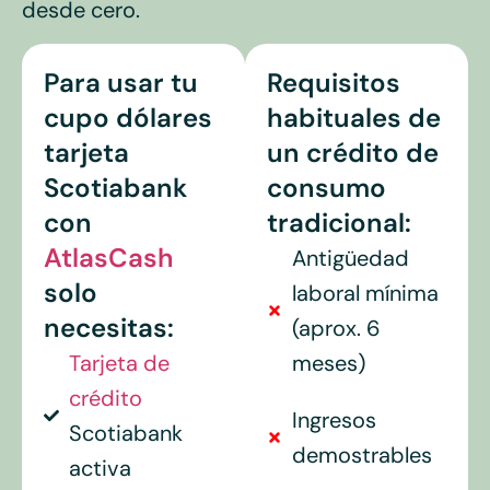
desde cero.
Para usar tu
Requisitos
cupo dólares
habituales de
tarjeta
un crédito de
Scotiabank
consumo
con
tradicional:
AtlasCash
Antigüedad
solo
laboral mínima
necesitas:
(aprox. 6
Tarjeta de
meses)
crédito
Ingresos
Scotiabank
demostrables
activa