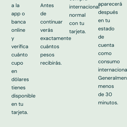
aparecerá
a la
Antes
internacional
después
app o
de
normal
en tu
banca
continuar
con tu
estado
online
verás
tarjeta.
de
y
exactamente
cuenta
verifica
cuántos
como
cuánto
pesos
consumo
cupo
recibirás.
internaciona
en
Generalmen
dólares
menos
tienes
de 30
disponible
minutos.
en tu
tarjeta.